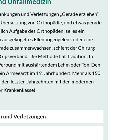
nd Unfallmedizin
ankungen und Verletzungen „Gerade erziehen“
e Übersetzung von Orthopädie, und etwas gerade
chlich Aufgabe des Orthopäden: sei es ein
 ausgekugeltes Ellenbogengelenk oder eine
ade zusammenwachsen, schient der Chirurg
Gipsverband. Die Methode hat Tradition: In
m Verbund mit aushärtendem Lehm oder Ton. Den
ein Armeearzt im 19. Jahrhundert. Mehr als 150
in den letzten Jahrzehnten mit den modernen
er Krankenkasse)
n und Verletzungen