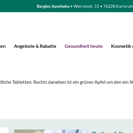
Bergles Apotheke
• Werrenstr. 15 • 76228 Karlsruh
gen
Angebote & Rabatte
Gesundheit heute
Kosmetik 