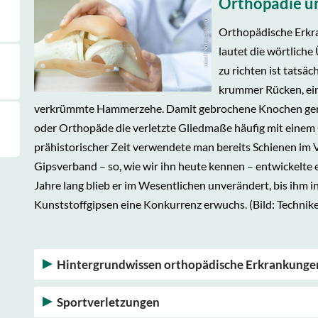
Orthopädie u
Orthopädische Erkr
lautet die wörtlich
zu richten ist tatsä
krummer Rücken, ein
verkrümmte Hammerzehe. Damit gebrochene Knochen ger
oder Orthopäde die verletzte Gliedmaße häufig mit einem 
prähistorischer Zeit verwendete man bereits Schienen i
Gipsverband – so, wie wir ihn heute kennen – entwickelte 
Jahre lang blieb er im Wesentlichen unverändert, bis ihm 
Kunststoffgipsen eine Konkurrenz erwuchs. (Bild: Technik
Hintergrundwissen orthopädische Erkrankunge
Sportverletzungen