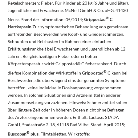
Regelschmerzen; Fieber. Für Kinder ab 20 kg (6 Jahre und älter),
Jugendliche und Erwachsene. McNeil GmbH & Co. oHG, 41430
®
Neuss. Stand der Information: 05/2014;
Grippostad
C
Hartkapseln
Zur symptomatischen Behandlung von gemeinsam
auftretenden Beschwerden wie Kopf- und Gliederschmerzen,
Schnupfen und Reizhusten im Rahmen einer einfachen
Erkältungskrankheit bei Erwachsenen und Jugendlichen ab 12
Jahren. Bei gleichzeitigem Fieber oder erhöhter
Körpertemperatur wirkt Grippostad® C fiebersenkend. Durch
®
die fixe Kombination der Wirkstoffe in Grippostad
C kann bei
Beschwerden, die überwiegend eins der genannten Symptome
betreffen, keine individuelle Dosisanpassung vorgenommen
werden. In solchen Situationen sind Arzneimittel in anderer
Zusammensetzung vorzuziehen. Hinweis: Schmerzmittel sollen
über längere Zeit oder in höheren Dosen nicht ohne Befragen
des Arztes eingenommen werden. Enthält: Lactose. STADA
GmbH, Stadastraße 2-18, 61118 Bad Vilbel Stand: April 2015;
®
Buscopan
plus
, Filmtabletten
.
Wirkstoffe: