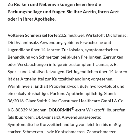
Zu Risiken und Nebenwirkungen lesen Sie die
Packungsbeilage und fragen Sie Ihre Ärztin, Ihren Arzt
oder in Ihrer Apotheke.
Voltaren Schmerzgel forte
23,2 mg/g Gel, Wirkstoff: Diclofenac,
Diethylaminsalz. Anwendungsgebiete: Erwachsene und
Jugendliche über 14 Jahren: Zur lokalen, symptomatischen
Behandlung von Schmerzen bei akuten Prellungen, Zerrungen
oder Verstauchungen infolge eines stumpfen Traumas, z. B.
Sport- und Unfallverletzungen. Bei Jugendlichen über 14 Jahren
ist das Arzneimittel zur Kurzzeitbehandlung vorgesehen.
Warnhinweis: Enthält Propylenglycol, Butylhydroxytoluol und
ein eukalyptushaltiges Parfum. Apothekenpflichtig. Stand:
06/2016. GlaxoSmithKline Consumer Healthcare GmbH & Co.
®
KG, 80339 München;
DOLORMIN
extra
Wirkstoff: Ibuprofen
(als Ibuprofen, DL-Lysinsalz). Anwendungsgebiete:
Symptomatische Kurzzeitbehandlung von leichten bis mäßig
starken Schmerzen – wie Kopfschmerzen, Zahnschmerzen,