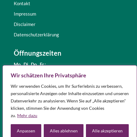
Kontakt
Impressum
Disclaimer
Datenschutzerklärung
Öffnungszeiten
Mo., Di.,
Do., Fr.:
8.30 – 12.30 Uhr
Wir schätzen Ihre Privatsphäre
und 15.00 – 18.00 Uhr
Wir verwenden Cookies, um Ihr Surferlebnis zu verbessern,
Mittwoch:
8.30 – 12.30 Uhr
personalisierte Anzeigen oder Inhalte einzusetzen und unseren
Samstag:
9.00 – 12.00 Uhr
Datenverkehr zu analysieren. Wenn Sie auf „Alle akzeptieren"
Notdienst
klicken, stimmen Sie der Anwendung von Cookies
Apotheken in Ihrer Nähe, die Notdienst haben, finden Sie
hier.
zu.
Mehr dazu
Anpassen
Alles ablehnen
Alle akzeptieren