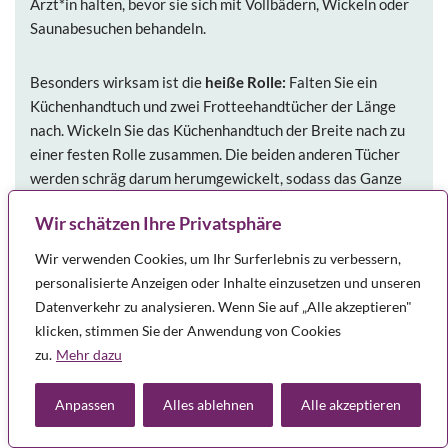
Ärzt*in halten, bevor sie sich mit Vollbädern, Wickeln oder
Saunabesuchen behandeln.
Besonders wirksam ist die
heiße Rolle:
Falten Sie ein
Küchenhandtuch und zwei Frotteehandtücher der Länge
nach. Wickeln Sie das Küchenhandtuch der Breite nach zu
einer festen Rolle zusammen. Die beiden anderen Tücher
werden schräg darum herumgewickelt, sodass das Ganze
aussieht wie ein Trichter bzw. wie ein nur an einer Seite
Wir schätzen Ihre Privatsphäre
geöffnetes Bonbon. Gießen Sie nun etwa einen Dreiviertel
Liter brühheißes Wasser in die Rolle (Vorsicht
Wir verwenden Cookies, um Ihr Surferlebnis zu verbessern,
Verbrennung!) und wickeln Sie die Frotteehandtücher
personalisierte Anzeigen oder Inhalte einzusetzen und unseren
vollends um die jetzt nasse Innenrolle. Prüfen Sie die
Datenverkehr zu analysieren. Wenn Sie auf „Alle akzeptieren"
Wärme. Ist die Rolle zu heiß, so wickeln Sie ein weiteres
klicken, stimmen Sie der Anwendung von Cookies
Frotteetuch darum herum. Mit dieser heißen Rolle rollen,
zu.
Mehr dazu
tupfen und massieren Sie über den Rücken. Wenn die Rolle
kühler wird, nehmen Sie eine Frotteeschicht ab. Bei akuten
Anpassen
Alles ablehnen
Alle akzeptieren
Reizzuständen wirkt Kälte manchmal besser als Wärme.
Bewährt haben sich Kühlpacks aus der Apotheke oder