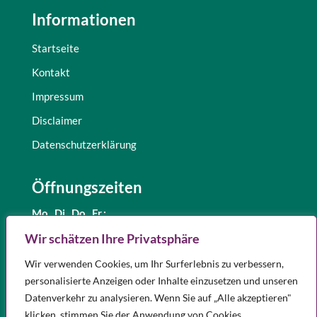
Informationen
Startseite
Kontakt
Impressum
Disclaimer
Datenschutzerklärung
Öffnungszeiten
Mo., Di.,
Do., Fr.:
8.30 – 12.30 Uhr
Wir schätzen Ihre Privatsphäre
und 15.00 – 18.00 Uhr
Wir verwenden Cookies, um Ihr Surferlebnis zu verbessern,
Mittwoch:
8.30 – 12.30 Uhr
personalisierte Anzeigen oder Inhalte einzusetzen und unseren
Samstag:
9.00 – 12.00 Uhr
Datenverkehr zu analysieren. Wenn Sie auf „Alle akzeptieren"
Notdienst
klicken, stimmen Sie der Anwendung von Cookies