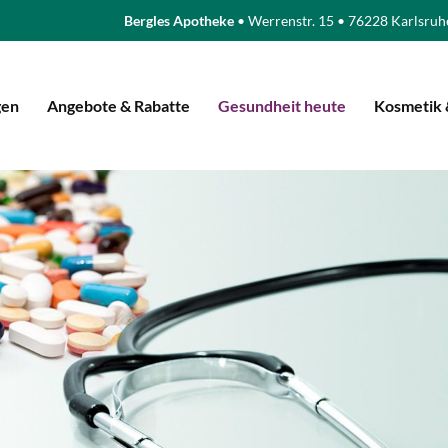
Bergles Apotheke
• Werrenstr. 15 • 76228 Karlsruh
gen
Angebote & Rabatte
Gesundheit heute
Kosmetik 