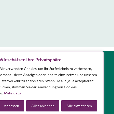
Notdienst
Wir schätzen Ihre Privatsphäre
Apotheken in Ihrer Nähe, die
Wir verwenden Cookies, um Ihr Surferlebnis zu verbessern,
personalisierte Anzeigen oder Inhalte einzusetzen und unseren
Notdienst haben, finden Sie
hier.
Datenverkehr zu analysieren. Wenn Sie auf „Alle akzeptieren"
klicken, stimmen Sie der Anwendung von Cookies
zu.
Mehr dazu
Anpassen
Alles ablehnen
Alle akzeptieren