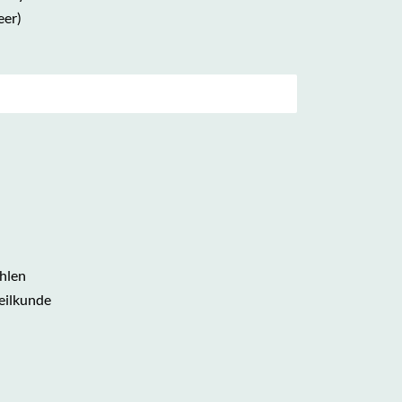
eer)
hlen
eilkunde