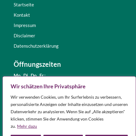
Startseite
Kontakt
Impressum
Disclaimer
Datenschutzerklärung
Öffnungszeiten
Mo., Di.,
Do., Fr.:
8.30 – 12.30 Uhr
Wir schätzen Ihre Privatsphäre
und 15.00 – 18.00 Uhr
Wir verwenden Cookies, um Ihr Surferlebnis zu verbessern,
Mittwoch:
8.30 – 12.30 Uhr
personalisierte Anzeigen oder Inhalte einzusetzen und unseren
Samstag:
9.00 – 12.00 Uhr
Datenverkehr zu analysieren. Wenn Sie auf „Alle akzeptieren"
Notdienst
klicken, stimmen Sie der Anwendung von Cookies
Apotheken in Ihrer Nähe, die Notdienst haben, finden Sie
hier.
zu.
Mehr dazu