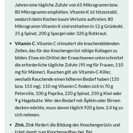
Jahren eine tägliche Zufuhr von 65 Mikrogramm bzw.
80 Mikrogramm empfohlen. Vitamin K ist hitzestabil,
wodurch beim Kochen kaum Verluste auftreten. 80
Mikrogramm Vitamin K sind enthalten in 12 g Grünkohl,
25 g Spinat, 200 g Spargel oder 320 g Rotkraut.
Vitamin C.
Vitamin C stimuliert die knochenbildenden
Zellen, das für das Knochengerüst nötige Kollagen zu
bilden. Etwa ein Drittel der Erwachsenen unterschreitet
die erforderliche tägliche Zufuhr (95 mg für Frauen, 110
mg für Männer). Rauchen gilt als Vitamin-C-Killer,
weshalb Rauchende einen höheren Bedarf haben (135
bzw. 155 mg). 110 mg Vitamin C finden sich in 70 g
Petersilie, 100 g Paprika, 220 g Spinat, 250 g Kiwi oder
9 g Hagebutte. Wer den Bedarf mit Äpfeln oder Birnen
decken möchte, muss davon täglich 920 g bzw. 2,4 kg zu
sich nehmen.
Zink.
Zink fördert die Bildung des Knochengerüsts und
trägt damit zum Knochenaufbau bei. Bei