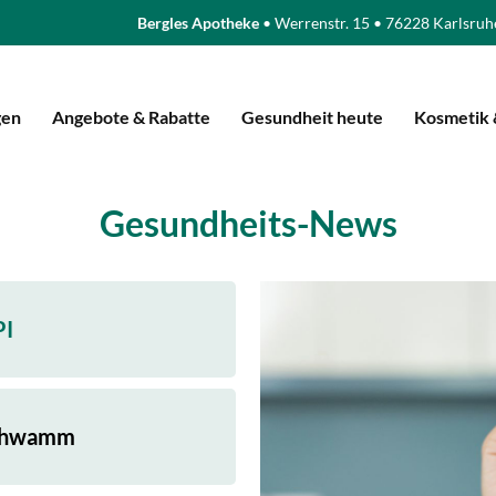
Bergles Apotheke
• Werrenstr. 15 • 76228 Karlsruh
gen
Angebote & Rabatte
Gesundheit heute
Kosmetik 
Gesundheits-News
PI
schwamm