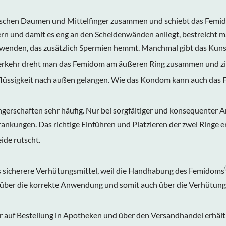
ischen Daumen und Mittelfinger zusammen und schiebt das Femi
rn und damit es eng an den Scheidenwänden anliegt, bestreicht m
wenden, das zusätzlich Spermien hemmt. Manchmal gibt das Kunst
sverkehr dreht man das Femidom am äußeren Ring zusammen und z
nflüssigkeit nach außen gelangen. Wie das Kondom kann auch das
gerschaften sehr häufig. Nur bei sorgfältiger und konsequenter
nkungen. Das richtige Einführen und Platzieren der zwei Ringe e
eide rutscht.
 sicherere Verhütungsmittel, weil die Handhabung des
Femidoms
e über die korrekte Anwendung und somit auch über die Verhütung
ur auf Bestellung in Apotheken und über den Versandhandel erhältl