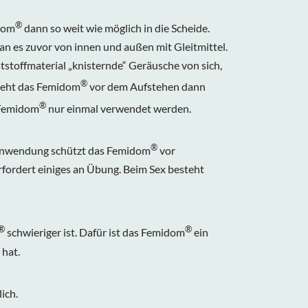
®
dom
dann so weit wie möglich in die Scheide.
an es zuvor von innen und außen mit Gleitmittel.
stoffmaterial „knisternde“ Geräusche von sich,
®
ieht das
Femidom
vor dem Aufstehen dann
®
Femidom
nur einmal verwendet werden.
®
 Anwendung schützt das
Femidom
vor
rfordert einiges an Übung. Beim Sex besteht
®
®
schwieriger ist. Dafür ist das
Femidom
ein
 hat.
ich.