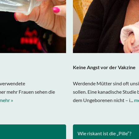
Keine Angst vor der Vakzine
n verwendete
Werdende Mütter sind oft unsi
mer mehr Frauen sehen die
sollen. Eine kanadische Studi
mehr »
dem Ungeborenen nicht – i...
me
Wie riskant ist die „Pille“?