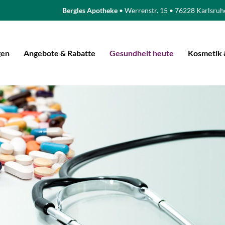
Bergles Apotheke
• Werrenstr. 15 • 76228 Karlsruh
gen
Angebote & Rabatte
Gesundheit heute
Kosmetik 