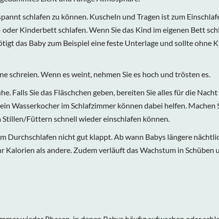
annt schlafen zu können. Kuscheln und Tragen ist zum Einschlafe
 oder Kinderbett schlafen. Wenn Sie das Kind im eigenen Bett schla
tigt das Baby zum Beispiel eine feste Unterlage und sollte ohne 
eine schreien. Wenn es weint, nehmen Sie es hoch und trösten es.
e. Falls Sie das Fläschchen geben, bereiten Sie alles für die Nacht
 ein Wasserkocher im Schlafzimmer können dabei helfen. Machen Sie
Stillen/Füttern schnell wieder einschlafen können.
em Durchschlafen nicht gut klappt. Ab wann Babys längere nächtl
 Kalorien als andere. Zudem verläuft das Wachstum in Schüben u
s immer wieder Phasen, in denen Babys häufig aufwachen oder schle