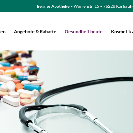
Bergles Apotheke
• Werrenstr. 15 • 76228 Karlsruh
gen
Angebote & Rabatte
Gesundheit heute
Kosmetik 