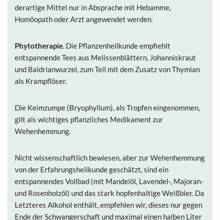
derartige Mittel nur in Absprache mit Hebamme,
Homöopath oder Arzt angewendet werden.
Phytotherapie.
Die Pflanzenheilkunde empfiehlt
entspannende Tees aus
Melissenblättern
,
Johanniskraut
und
Baldrianwurzel
, zum Teil mit dem Zusatz von
Thymian
als Krampflöser.
Die
Keimzumpe
(
Bryophyllum
), als Tropfen eingenommen,
gilt als wichtiges pflanzliches Medikament zur
Wehenhemmung.
Nicht wissenschaftlich bewiesen, aber zur Wehenhemmung
von der Erfahrungsheilkunde geschätzt, sind ein
entspannendes Vollbad (mit
Mandelöl
,
Lavendel-
,
Majoran-
und
Rosenholzöl
) und das stark hopfenhaltige Weißbier. Da
Letzteres Alkohol enthält, empfehlen wir, dieses nur gegen
Ende der Schwangerschaft und maximal einen halben Liter