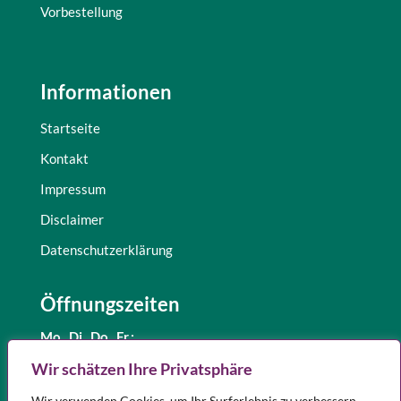
Vorbestellung
Informationen
Startseite
Kontakt
Impressum
Disclaimer
Datenschutzerklärung
Öffnungszeiten
Mo., Di.,
Do., Fr.:
8.30 – 12.30 Uhr
Wir schätzen Ihre Privatsphäre
und 15.00 – 18.00 Uhr
Wir verwenden Cookies, um Ihr Surferlebnis zu verbessern,