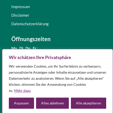
Impressum
Disclaimer
Datenschutzerklärung
Öffnungszeiten
Mo., Di.,
Do., Fr.:
8.30 – 12.30 Uhr
Wir schätzen Ihre Privatsphäre
und 15.00 – 18.00 Uhr
Wir verwenden Cookies, um Ihr Surferlebnis zu verbessern,
Mittwoch:
8.30 – 12.30 Uhr
personalisierte Anzeigen oder Inhalte einzusetzen und unseren
Samstag:
9.00 – 12.00 Uhr
Datenverkehr zu analysieren. Wenn Sie auf „Alle akzeptieren"
Notdienst
klicken, stimmen Sie der Anwendung von Cookies
Apotheken in Ihrer Nähe, die Notdienst haben, finden Sie
hier.
zu.
Mehr dazu
Anpassen
Alles ablehnen
Alle akzeptieren