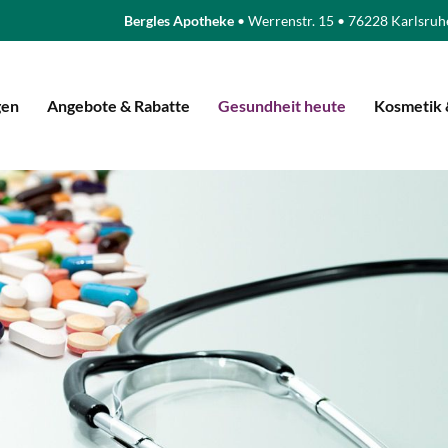
Bergles Apotheke
• Werrenstr. 15 • 76228 Karlsruh
gen
Angebote & Rabatte
Gesundheit heute
Kosmetik 