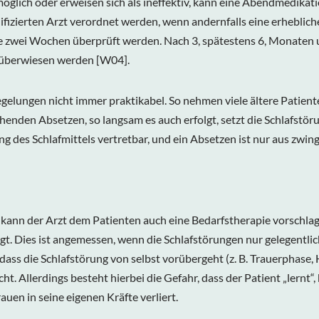
möglich oder erweisen sich als ineffektiv, kann eine Abendmedika
fizierten Arzt verordnet werden, wenn andernfalls eine erheblich
lle zwei Wochen überprüft werden. Nach 3, spätestens 6, Monaten
r überwiesen werden
[W04]
.
 Regelungen nicht immer praktikabel. So nehmen viele ältere Patie
henden Absetzen, so langsam es auch erfolgt, setzt die Schlafstör
ung des Schlafmittels vertretbar, und ein Absetzen ist nur aus zw
kann der Arzt dem Patienten auch eine Bedarfstherapie vorschlage
igt. Dies ist angemessen, wenn die Schlafstörungen nur gelegentlic
ass die Schlafstörung von selbst vorübergeht (z. B. Trauerphase, 
. Allerdings besteht hierbei die Gefahr, dass der Patient „lernt“,
en in seine eigenen Kräfte verliert.