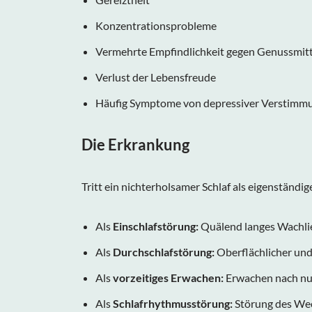
Konzentrationsprobleme
Vermehrte Empfindlichkeit gegen Genussmitte
Verlust der Lebensfreude
Häufig Symptome von depressiver Verstimmu
Die Erkrankung
Tritt ein nichterholsamer Schlaf als eigenständig
Als
Einschlafstörung:
Quälend langes Wachliege
Als
Durchschlafstörung:
Oberflächlicher und
Als
vorzeitiges Erwachen:
Erwachen nach nur
Als
Schlafrhythmusstörung:
Störung des Wech