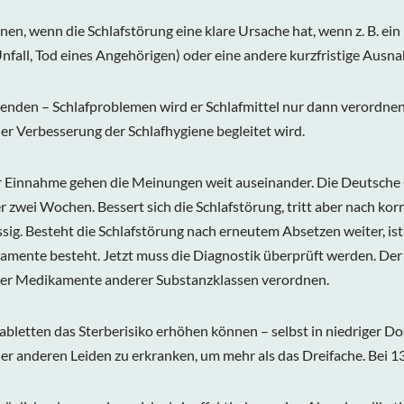
dnen, wenn die Schlafstörung eine klare Ursache hat, wenn z. B. e
nfall, Tod eines Angehörigen) oder eine andere kurzfristige Ausna
henden – Schlafproblemen wird er Schlafmittel nur dann verordne
 Verbesserung der Schlafhygiene begleitet wird.
r Einnahme gehen die Meinungen weit auseinander. Die Deutsche G
 zwei Wochen. Bessert sich die Schlafstörung, tritt aber nach kor
ig. Besteht die Schlafstörung nach erneutem Absetzen weiter, ist
kamente besteht. Jetzt muss die Diagnostik überprüft werden. Der
 oder Medikamente anderer Substanzklassen verordnen.
tabletten das Sterberisiko erhöhen können – selbst in niedriger D
er anderen Leiden zu erkranken, um mehr als das Dreifache. Bei 13