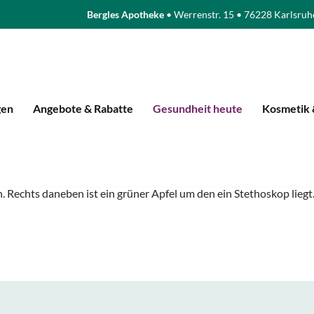
Bergles Apotheke
• Werrenstr. 15 • 76228 Karlsruh
gen
Angebote & Rabatte
Gesundheit heute
Kosmetik 