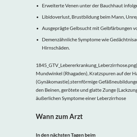
Erweiterte Venen unter der Bauchhaut infol
Libidoverlust, Brustbildung beim Mann, Unre
Ausgeprägte Gelbsucht mit Gelbfärbungen v
Demenzähnliche Symptome wie Gedächtnisaus
Hirnschäden.
1845_GTV_Lebererkrankung_Leberzirrhose.png|Die
Mundwinkel (Rhagaden), Kratzspuren auf der H
(Gynäkomastie),sternförmige Gefäßneubildunge
den Beinen, gerötete und glatte Zunge (Lackzu
äußerlichen Symptome einer Leberzirrhose
Wann zum Arzt
In den nächsten Tagen beim