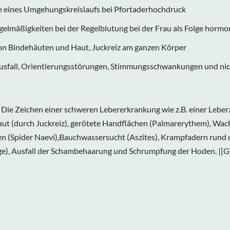
ge eines Umgehungskreislaufs bei Pfortaderhochdruck
gelmäßigkeiten bei der Regelblutung bei der Frau als Folge hormo
on Bindehäuten und Haut, Juckreiz am ganzen Körper
fall, Orientierungsstörungen, Stimmungsschwankungen und nich
 Zeichen einer schweren Lebererkrankung wie z.B. einer Leberzi
aut (durch Juckreiz), gerötete Handflächen (Palmarerythem), W
n (Spider Naevi),Bauchwassersucht (Aszites), Krampfadern rund
nge), Ausfall der Schambehaarung und Schrumpfung der Hoden. |[