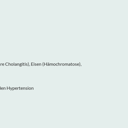
iäre Cholangitis), Eisen (Hämochromatose),
alen Hypertension