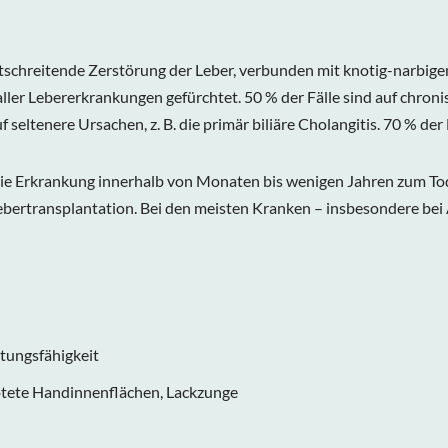
tschreitende Zerstörung der Leber, verbunden mit knotig-narbig
 aller Lebererkrankungen gefürchtet. 50 % der Fälle sind auf chro
f seltenere Ursachen, z. B. die primär biliäre Cholangitis. 70 % d
t die Erkrankung innerhalb von Monaten bis wenigen Jahren zum To
ebertransplantation. Bei den meisten Kranken – insbesondere bei 
stungsfähigkeit
ötete Handinnenflächen, Lackzunge