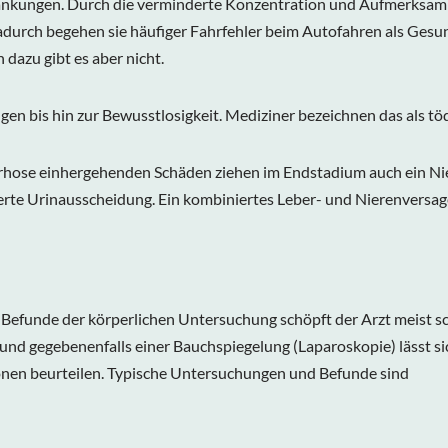
ungen. Durch die verminderte Konzentration und Aufmerksamkei
durch begehen sie häufiger Fahrfehler beim Autofahren als Gesund
dazu gibt es aber nicht.
n bis hin zur Bewusstlosigkeit. Mediziner bezeichnen das als tö
rrhose einhergehenden Schäden ziehen im Endstadium auch ein Nie
te Urinausscheidung. Ein kombiniertes Leber- und Nierenversage
efunde der körperlichen Untersuchung schöpft der Arzt meist sch
nd gegebenenfalls einer Bauchspiegelung (Laparoskopie) lässt s
nen beurteilen. Typische Untersuchungen und Befunde sind