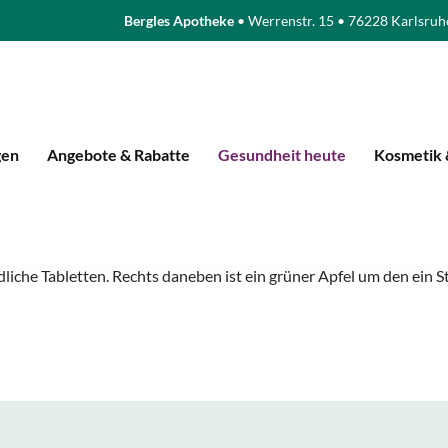
Bergles Apotheke
• Werrenstr. 15 • 76228 Karlsruh
gen
Angebote & Rabatte
Gesundheit heute
Kosmetik 