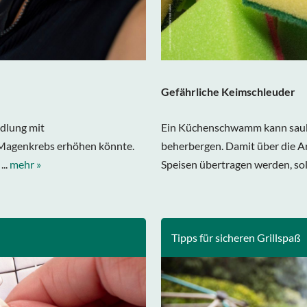
Gefährliche Keimschleuder
ndlung mit
Ein Küchenschwamm kann saube
Magenkrebs erhöhen könnte.
beherbergen. Damit über die Ar
...
mehr »
Speisen übertragen werden, soll
Tipps für sicheren Grillspaß