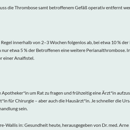
uss die Thrombose samt betroffenem Gefäß operativ entfernt we
egel innerhalb von 2–3 Wochen folgenlos ab, bei etwa 10 % der Pa
ln nur etwa 5 % der Betroffenen eine weitere Perianalthrombose. I
 einer Analfistel.
re Apotheker*in um Rat zu fragen und frühzeitig eine Ärzt*in aufz
zt*in für Chirurgie – aber auch die Hausärzt*in. Je schneller die 
handlung sein.
e-Wallis in: Gesundheit heute, herausgegeben von Dr. med. Arne Sch