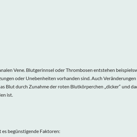
analen Vene. Blutgerinnsel oder Thrombosen entstehen beispielswe
tzungen oder Unebenheiten vorhanden sind. Auch Veränderungen
 das Blut durch Zunahme der roten Blutkörperchen „dicker“ und dad
en ist.
t es begünstigende Faktoren: