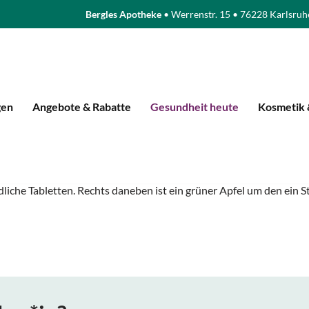
Bergles Apotheke
• Werrenstr. 15 • 76228 Karlsruh
gen
Angebote & Rabatte
Gesundheit heute
Kosmetik 