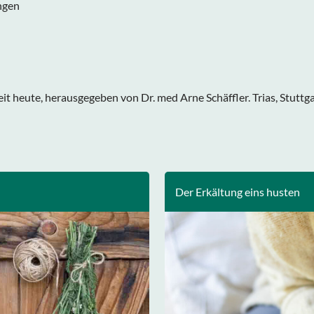
ngen
t heute, herausgegeben von Dr. med Arne Schäffler. Trias, Stuttgar
Der Erkältung eins husten