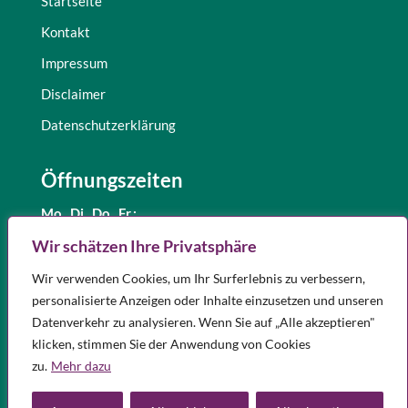
Startseite
Kontakt
Impressum
Disclaimer
Datenschutzerklärung
Öffnungszeiten
Mo., Di.,
Do., Fr.:
8.30 – 12.30 Uhr
Wir schätzen Ihre Privatsphäre
und 15.00 – 18.00 Uhr
Wir verwenden Cookies, um Ihr Surferlebnis zu verbessern,
Mittwoch:
8.30 – 12.30 Uhr
personalisierte Anzeigen oder Inhalte einzusetzen und unseren
Samstag:
9.00 – 12.00 Uhr
Datenverkehr zu analysieren. Wenn Sie auf „Alle akzeptieren"
Notdienst
klicken, stimmen Sie der Anwendung von Cookies
Apotheken in Ihrer Nähe, die Notdienst haben, finden Sie
hier.
zu.
Mehr dazu