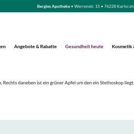
Bergles Apotheke
• Werrenstr. 15 • 76228 Karlsruh
gen
Angebote & Rabatte
Gesundheit heute
Kosmetik 