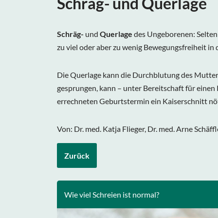
Schräg- und Querlage
Schräg-
und
Querlage
des Ungeborenen: Selten l
zu viel oder aber zu wenig Bewegungsfreiheit in
Die Querlage kann die Durchblutung des Mutterk
gesprungen, kann – unter Bereitschaft für einen
errechneten Geburtstermin ein Kaiserschnitt nöt
Von: Dr. med. Katja Flieger, Dr. med. Arne Schäff
Zurück
Wie viel Schreien ist normal?