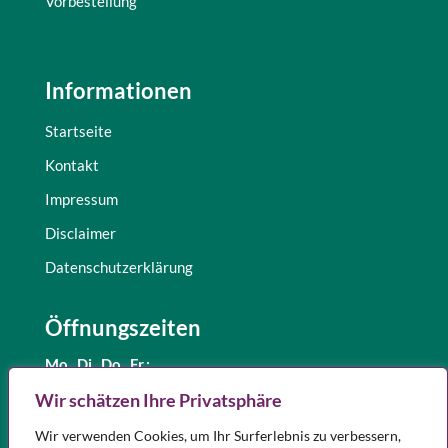
Vorbestellung
Informationen
Startseite
Kontakt
Impressum
Disclaimer
Datenschutzerklärung
Öffnungszeiten
Mo., Di.,
Do., Fr.:
8.30 – 12.30 Uhr
Wir schätzen Ihre Privatsphäre
und 15.00 – 18.00 Uhr
Wir verwenden Cookies, um Ihr Surferlebnis zu verbessern,
Mittwoch:
8.30 – 12.30 Uhr